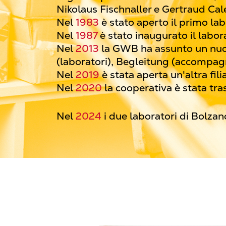
Nikolaus Fischnaller e Gertraud Cal
Nel
1983
è stato aperto il primo la
Nel
1987
è stato inaugurato il labor
Nel
2013
la GWB ha assunto un nu
(laboratori), Begleitung (accompa
Nel
2019
è stata aperta un'altra fil
Nel
2020
la cooperativa è stata tr
Nel
2024
i due laboratori di Bolzano