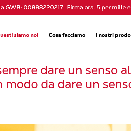
per la GWB: 00888220217 Firma ora. 5 per mille
per la GWB: 00888220217 Firma ora. 5 per mille
uesti siamo noi
Cosa facciamo
I nostri prodo
empre dare un senso all
n modo da dare un senso