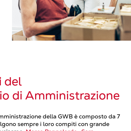
i
del
io di Amministrazione
 amministrazione della GWB è composto da 7
lgono sempre i loro compiti con grande