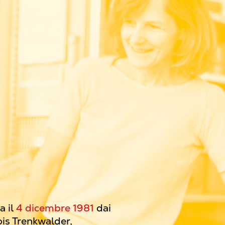
 il
4 dicembre 1981
dai
ois Trenkwalder,