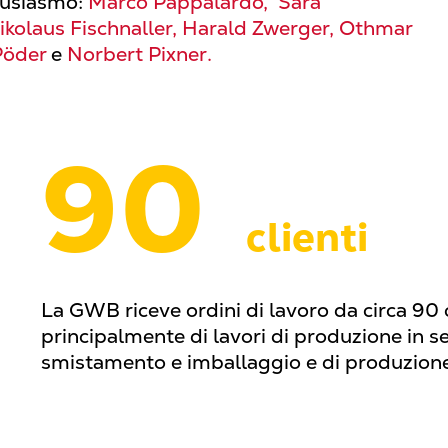
tusiasmo:
Marco Pappalardo, Sara
ikolaus Fischnaller, Harald Zwerger, Othmar
Pöder
e
Norbert Pixner.
90
clienti
La GWB riceve ordini di lavoro da circa 90 c
principalmente di lavori di produzione in s
smistamento e imballaggio e di produzione d