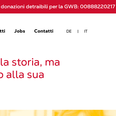
 e donazioni detraibili per la GWB: 0088822021
 e donazioni detraibili per la GWB: 0088822021
tti
Jobs
Contatti
DE
|
IT
a storia, ma
 alla sua