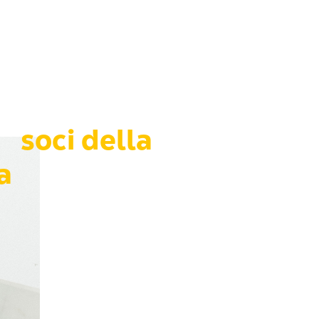
soci della
a