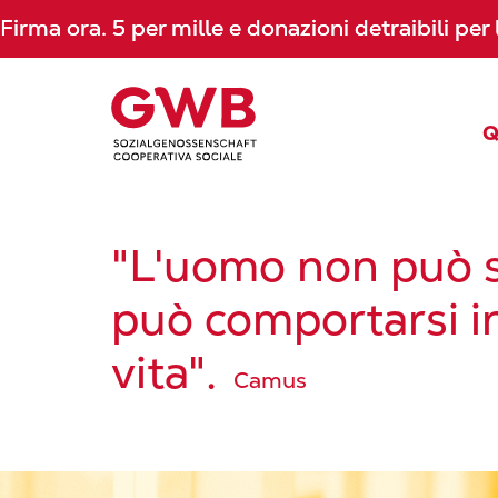
Firma ora. 5 per mille e donazioni detraibili 
Firma ora. 5 per mille e donazioni detraibili 
Q
"L'uomo non può s
può comportarsi i
vita".
Camus