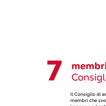
7
membr
Consigl
Il Consiglio di
membri che svo