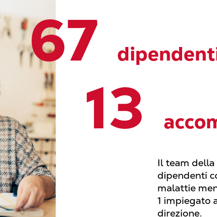
67
dipendent
13
acco
Il team dell
dipendenti co
malattie men
1 impiegato 
direzione.